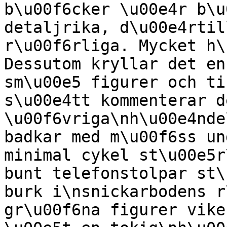
b\u00f6cker \u00e4r b\u
detaljrika, d\u00e4rtil
r\u00f6rliga. Mycket h\
Dessutom kryllar det en
sm\u00e5 figurer och ti
s\u00e4tt kommenterar de
\u00f6vriga\nh\u00e4nde
badkar med m\u00f6ss un
minimal cykel st\u00e5r
bunt telefonstolpar st\
burk i\nsnickarbodens r
gr\u00f6na figurer vike