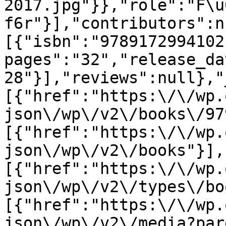
2017.jpg"}},"role":"F\u
f6r"}],"contributors":n
[{"isbn":"9789172994102
pages":"32","release_da
28"}],"reviews":null},"
[{"href":"https:\/\/wp.
json\/wp\/v2\/books\/97
[{"href":"https:\/\/wp.
json\/wp\/v2\/books"}],
[{"href":"https:\/\/wp.
json\/wp\/v2\/types\/bo
[{"href":"https:\/\/wp.
json\/wp\/v2\/media?par