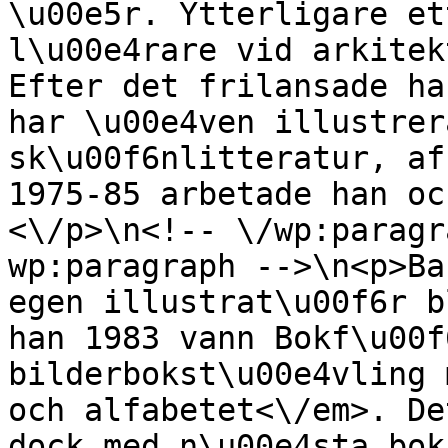
\u00e5r. Ytterligare et
l\u00e4rare vid arkitek
Efter det frilansade ha
har \u00e4ven illustrer
sk\u00f6nlitteratur, af
1975-85 arbetade han oc
<\/p>\n<!-- \/wp:paragr
wp:paragraph -->\n<p>Ba
egen illustrat\u00f6r b
han 1983 vann Bokf\u00f
bilderbokst\u00e4vling 
och alfabetet<\/em>. De
dock med n\u00e4sta bok 