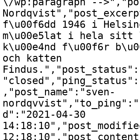
\/wp:paragraph -->","po
Nordqvist","post_excerp
f\u00f6dd 1946 i Helsin
m\u00e5lat i hela sitt 
k\u00e4nd f\u00f6r b\u0
och katten 
Findus.","post_status":
"closed","ping_status":
,"post_name":"sven-
nordqvvist","to_ping":"
d":"2021-04-30 
14:18:10","post_modifie
12:18:10","post_content