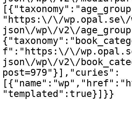
[{"taxonomy":"age_group
"https:\/\/wp.opal.se\/
json\/wp\/v2\/age_group
{"taxonomy":"book_categ
f":"https:\/\/wp.opal.s
json\/wp\/v2\/book_cate
post=979"}],"curies":
[{"name":"wp","href":"h
"templated":true}]}}