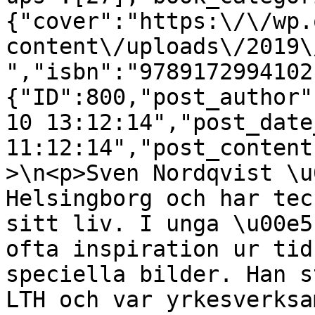
{"cover":"https:\/\/wp.
content\/uploads\/2019\
","isbn":"9789172994102
{"ID":800,"post_author"
10 13:12:14","post_date
11:12:14","post_content
>\n<p>Sven Nordqvist \u
Helsingborg och har tec
sitt liv. I unga \u00e5
ofta inspiration ur tid
speciella bilder. Han s
LTH och var yrkesverksa