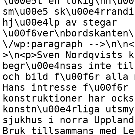
\u00e5t en tokig\nh\u00
sm\u00e5 sk\u00e4rrandi
hj\u00e4lp av stegar 
\u00f6ver\nbordskanten\
\/wp:paragraph -->\n\n<
>\n<p>Sven Nordqvists k
begr\u00e4nsas inte til
och bild f\u00f6r alla 
Hans intresse f\u00f6r 
konstruktioner har ocks
konstn\u00e4rliga utsmy
sjukhus i norra Uppland
Bruk tillsammans med Le