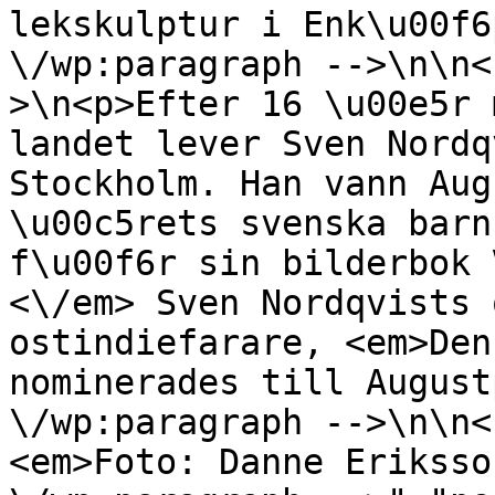
lekskulptur i Enk\u00f6
\/wp:paragraph -->\n\n<
>\n<p>Efter 16 \u00e5r 
landet lever Sven Nordq
Stockholm. Han vann Aug
\u00c5rets svenska barn
f\u00f6r sin bilderbok 
<\/em> Sven Nordqvists 
ostindiefarare, <em>Den
nominerades till August
\/wp:paragraph -->\n\n<
<em>Foto: Danne Eriksso