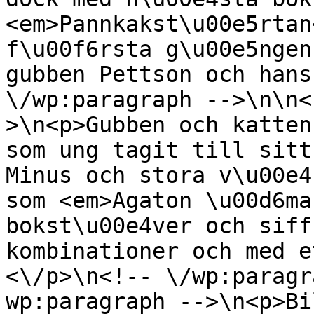
<em>Pannkakst\u00e5rtan
f\u00f6rsta g\u00e5ngen
gubben Pettson och hans
\/wp:paragraph -->\n\n<
>\n<p>Gubben och katten
som ung tagit till sitt
Minus och stora v\u00e4
som <em>Agaton \u00d6ma
bokst\u00e4ver och siff
kombinationer och med e
<\/p>\n<!-- \/wp:paragr
wp:paragraph -->\n<p>Bi