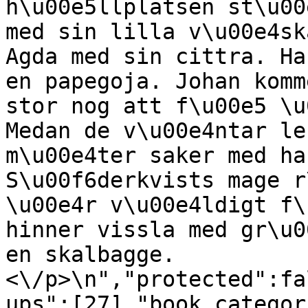
h\u00e5llplatsen st\u00
med sin lilla v\u00e4sk
Agda med sin cittra. Ha
en papegoja. Johan komm
stor nog att f\u00e5 \u
Medan de v\u00e4ntar le
m\u00e4ter saker med ha
S\u00f6derkvists mage r
\u00e4r v\u00e4ldigt f\
hinner vissla med gr\u0
en skalbagge.
<\/p>\n","protected":fa
ups":[27],"book_categor