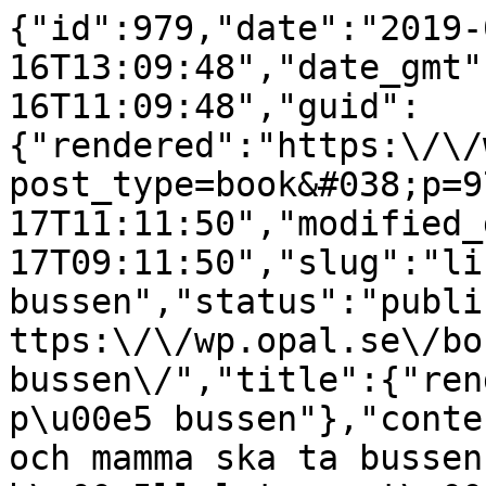
{"id":979,"date":"2019-
16T13:09:48","date_gmt"
16T11:09:48","guid":
{"rendered":"https:\/\/
post_type=book&#038;p=9
17T11:11:50","modified_
17T09:11:50","slug":"li
bussen","status":"publi
ttps:\/\/wp.opal.se\/bo
bussen\/","title":{"ren
p\u00e5 bussen"},"conte
och mamma ska ta bussen