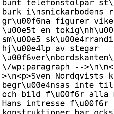
bunt telefonstolpar st\
burk i\nsnickarbodens r
gr\u00f6na figurer vike
\u00e5t en tokig\nh\u00
sm\u00e5 sk\u00e4rrandi
hj\u00e4lp av stegar 
\u00f6ver\nbordskanten\
\/wp:paragraph -->\n\n<
>\n<p>Sven Nordqvists k
begr\u00e4nsas inte til
och bild f\u00f6r alla 
Hans intresse f\u00f6r 
konstruktioner har ocks