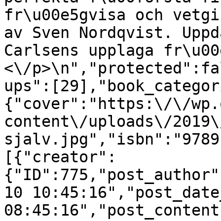
fr\u00e5gvisa och vetgi
av Sven Nordqvist. Uppd
Carlsens upplaga fr\u00
<\/p>\n","protected":fa
ups":[29],"book_categor
{"cover":"https:\/\/wp.
content\/uploads\/2019\
sjalv.jpg","isbn":"9789
[{"creator":
{"ID":775,"post_author"
10 10:45:16","post_date
08:45:16","post_content