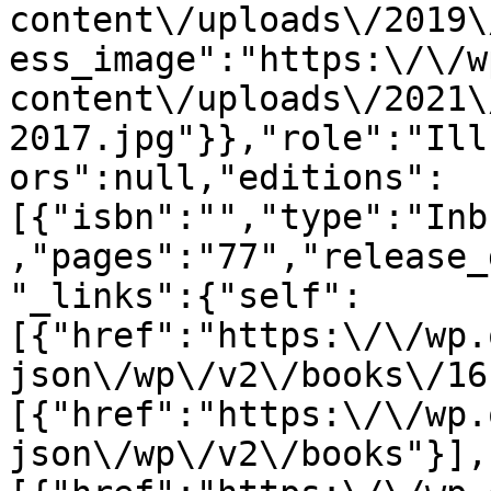
content\/uploads\/2019\
ess_image":"https:\/\/w
content\/uploads\/2021\
2017.jpg"}},"role":"Ill
ors":null,"editions":
[{"isbn":"","type":"Inb
,"pages":"77","release_
"_links":{"self":
[{"href":"https:\/\/wp.
json\/wp\/v2\/books\/16
[{"href":"https:\/\/wp.
json\/wp\/v2\/books"}],