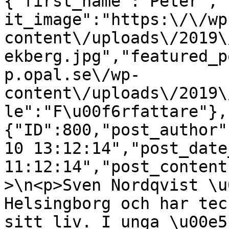
{"first_name":"Peter","
it_image":"https:\/\/wp
content\/uploads\/2019\
ekberg.jpg","featured_p
p.opal.se\/wp-
content\/uploads\/2019\
le":"F\u00f6rfattare"},
{"ID":800,"post_author"
10 13:12:14","post_date
11:12:14","post_content
>\n<p>Sven Nordqvist \u
Helsingborg och har tec
sitt liv. I unga \u00e5