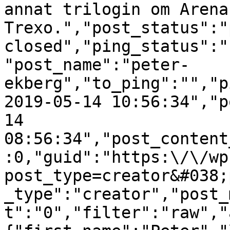
annat trilogin om Arena 
Trexo.","post_status":"
closed","ping_status":"
"post_name":"peter-
ekberg","to_ping":"","p
2019-05-14 10:56:34","p
14 
08:56:34","post_content
:0,"guid":"https:\/\/wp
post_type=creator&#038;
_type":"creator","post_
t":"0","filter":"raw","