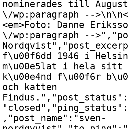
nominerades till August
\/wp:paragraph -->\n\n<
<em>Foto: Danne Eriksso
\/wp:paragraph -->","po
Nordqvist","post_excerp
f\u00f6dd 1946 i Helsin
m\u00e5lat i hela sitt 
k\u00e4nd f\u00f6r b\u0
och katten 
Findus.","post_status":
"closed","ping_status":
,"post_name":"sven-
nordqvvist","to_ping":"