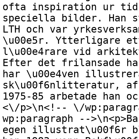
ofta inspiration ur tid
speciella bilder. Han s
LTH och var yrkesverksa
\u00e5r. Ytterligare et
l\u00e4rare vid arkitek
Efter det frilansade ha
har \u00e4ven illustrer
sk\u00f6nlitteratur, af
1975-85 arbetade han oc
<\/p>\n<!-- \/wp:paragr
wp:paragraph -->\n<p>Ba
egen illustrat\u00f6r b