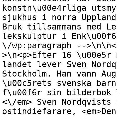
konstn\u00e4rliga utsmy
sjukhus i norra Uppland
Bruk tillsammans med Le
lekskulptur i Enk\u00f6
\/wp:paragraph -->\n\n<
>\n<p>Efter 16 \u00e5r 
landet lever Sven Nordq
Stockholm. Han vann Aug
\u00c5rets svenska barn
f\u00f6r sin bilderbok 
<\/em> Sven Nordqvists 
ostindiefarare, <em>Den