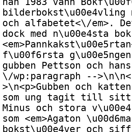
han 1983 vann Bokf\u00f
bilderbokst\u00e4vling 
och alfabetet<\/em>. De
dock med n\u00e4sta bok 
<em>Pannkakst\u00e5rtan
f\u00f6rsta g\u00e5ngen
gubben Pettson och hans
\/wp:paragraph -->\n\n<
>\n<p>Gubben och katten
som ung tagit till sitt
Minus och stora v\u00e4
som <em>Agaton \u00d6ma
bokst\u00e4ver och siff