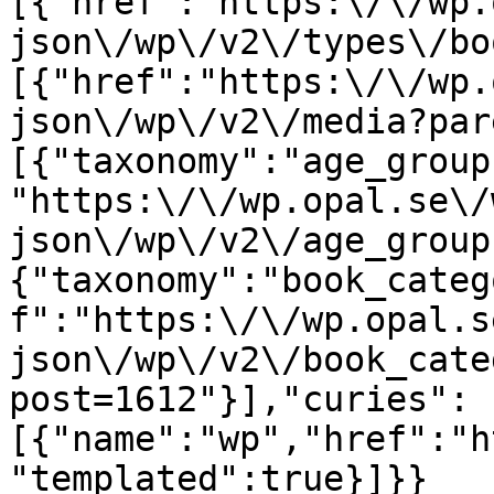
[{"href":"https:\/\/wp.
json\/wp\/v2\/types\/bo
[{"href":"https:\/\/wp.
json\/wp\/v2\/media?par
[{"taxonomy":"age_group
"https:\/\/wp.opal.se\/
json\/wp\/v2\/age_group
{"taxonomy":"book_categ
f":"https:\/\/wp.opal.s
json\/wp\/v2\/book_cate
post=1612"}],"curies":
[{"name":"wp","href":"h
"templated":true}]}}