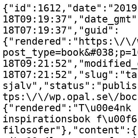
{"id":1612,"date":"2019
18T09:19:37","date_gmt"
18T07:19:37","guid":
{"rendered":"https:\/\/
post_type=book&#038;p=1
18T09:21:52","modified_
18T07:21:52","slug":"ta
sjalv","status":"publis
tps:\/\/wp.opal.se\/boc
{"rendered":"T\u00e4nk 
inspirationsbok f\u00f6
filosofer"},"content":{