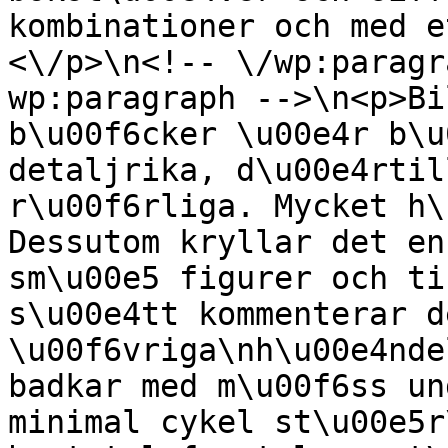
kombinationer och med e
<\/p>\n<!-- \/wp:paragr
wp:paragraph -->\n<p>Bi
b\u00f6cker \u00e4r b\u
detaljrika, d\u00e4rtil
r\u00f6rliga. Mycket h\
Dessutom kryllar det en
sm\u00e5 figurer och ti
s\u00e4tt kommenterar de
\u00f6vriga\nh\u00e4nde
badkar med m\u00f6ss un
minimal cykel st\u00e5r