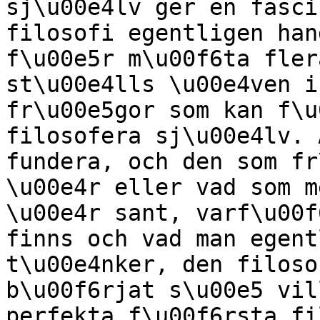
sj\u00e4lv ger en fasci
filosofi egentligen han
f\u00e5r m\u00f6ta fler
st\u00e4lls \u00e4ven i
fr\u00e5gor som kan f\u
filosofera sj\u00e4lv. 
fundera, och den som fr
\u00e4r eller vad som m
\u00e4r sant, varf\u00f
finns och vad man egent
t\u00e4nker, den filoso
b\u00f6rjat s\u00e5 vil
perfekta f\u00f6rsta fi