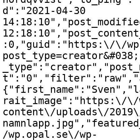
d":"2021-04-30 
14:18:10","post_modifie
12:18:10","post_content
:0,"guid":"https:\/\/wp
post_type=creator&#038;
_type":"creator","post_
t":"0","filter":"raw","
{"first_name":"Sven","l
rait_image":"https:\/\/
content\/uploads\/2019\
namnlapp.jpg","featured
/wp.opal.se\/wp-