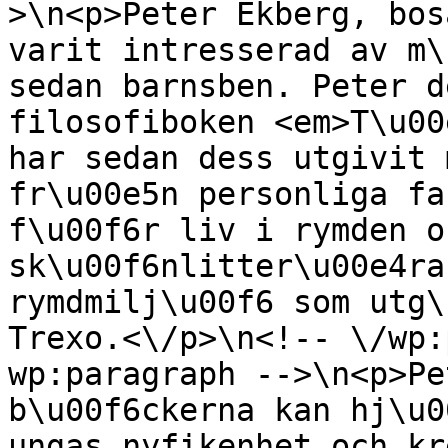
>\n<p>Peter Ekberg, bos
varit intresserad av m\
sedan barnsben. Peter d
filosofiboken <em>T\u00
har sedan dess utgivit 
fr\u00e5n personliga fa
f\u00f6r liv i rymden o
sk\u00f6nlitter\u00e4ra
rymdmilj\u00f6 som utg\
Trexo.<\/p>\n<!-- \/wp:
wp:paragraph -->\n<p>Pe
b\u00f6ckerna kan hj\u0
ungas nyfikenhet och kr