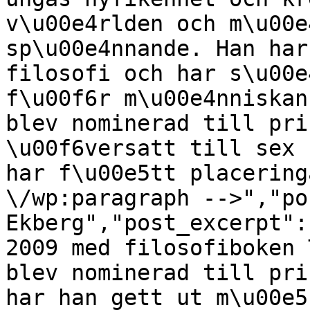
v\u00e4rlden och m\u00e
sp\u00e4nnande. Han har
filosofi och har s\u00e
f\u00f6r m\u00e4nniskan
blev nominerad till pri
\u00f6versatt till sex 
har f\u00e5tt placering
\/wp:paragraph -->","po
Ekberg","post_excerpt":
2009 med filosofiboken 
blev nominerad till pri
har han gett ut m\u00e5