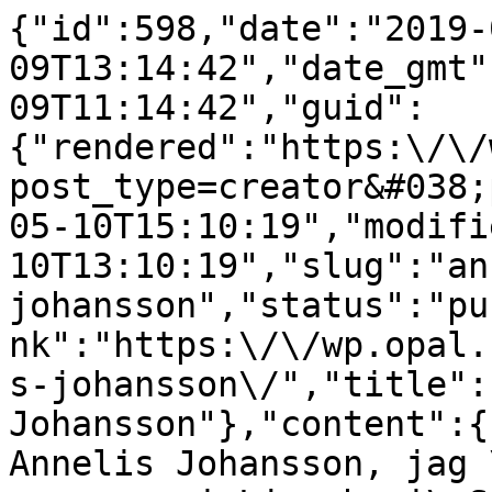
{"id":598,"date":"2019-
09T13:14:42","date_gmt"
09T11:14:42","guid":
{"rendered":"https:\/\/
post_type=creator&#038;
05-10T15:10:19","modifi
10T13:10:19","slug":"an
johansson","status":"pu
nk":"https:\/\/wp.opal.
s-johansson\/","title":
Johansson"},"content":{
Annelis Johansson, jag 