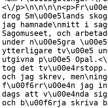
<\/p>\n\n\n\n<p>Fr\u00e
drog Sm\u00e5lands skog
jag hamnade\nmitt i sag
Sagomuseet, och arbetad
under n\u00e5gra \u00e5
ytterligare tv\u00e5 un
utgivna p\u00e5 Opal.<\
tog det tv\u00e4rstopp.
och jag skrev, men\ning
f\u00f6rr\u00e4n jag in
dags att v\u00e4nda sig
och b\u00f6rja skriva b