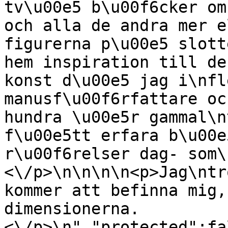
tv\u00e5 b\u00f6cker om
och alla de andra mer e
figurerna p\u00e5 slott
hem inspiration till de
konst d\u00e5 jag i\nfl
manusf\u00f6rfattare oc
hundra \u00e5r gammal\n
f\u00e5tt erfara b\u00e
r\u00f6relser dag- som\
<\/p>\n\n\n\n<p>Jag\ntr
kommer att befinna mig,
dimensionerna.
<\/p>\n","protected":fa