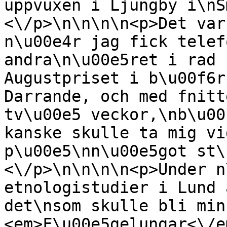
uppvuxen i Ljungby i\nS
<\/p>\n\n\n\n<p>Det var
n\u00e4r jag fick telef
andra\n\u00e5ret i rad 
Augustpriset i b\u00f6r
Darrande, och med fnitt
tv\u00e5 veckor,\nb\u00
kanske skulle ta mig vi
p\u00e5\nn\u00e5got st\
<\/p>\n\n\n\n<p>Under n
etnologistudier i Lund 
det\nsom skulle bli min
<em>F\u00e5gelungar<\/e