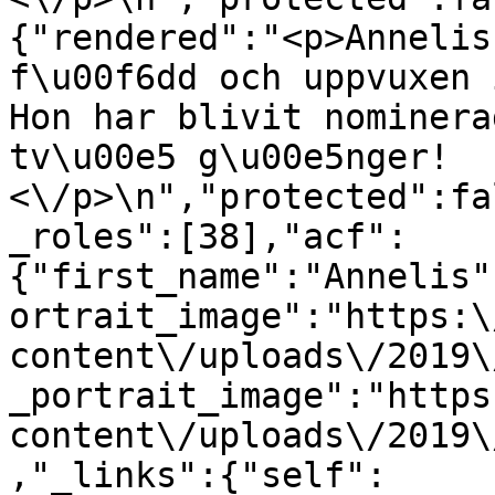
{"rendered":"<p>Annelis
f\u00f6dd och uppvuxen 
Hon har blivit nominera
tv\u00e5 g\u00e5nger!
<\/p>\n","protected":fa
_roles":[38],"acf":
{"first_name":"Annelis"
ortrait_image":"https:\
content\/uploads\/2019\
_portrait_image":"https
content\/uploads\/2019\
,"_links":{"self":