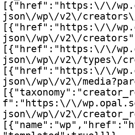
[{"href":"https:\/\/wp.
json\/wp\/v2\/creators\
[{"href":"https:\/\/wp.
json\/wp\/v2\/creators"
[{"href":"https:\/\/wp.
json\/wp\/v2\/types\/cr
[{"href":"https:\/\/wp.
json\/wp\/v2\/media?par
[{"taxonomy":"creator_r
f":"https:\/\/wp.opal.s
json\/wp\/v2\/creator_r
[{"name":"wp","href":"h