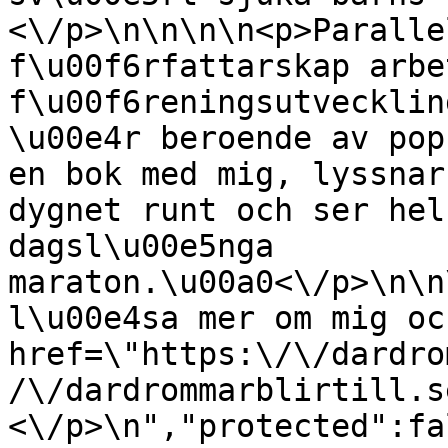
<\/p>\n\n\n\n<p>Paralle
f\u00f6rfattarskap arbe
f\u00f6reningsutvecklin
\u00e4r beroende av pop
en bok med mig, lyssnar
dygnet runt och ser hel
dagsl\u00e5nga 
maraton.\u00a0<\/p>\n\n
l\u00e4sa mer om mig oc
href=\"https:\/\/dardro
/\/dardrommarblirtill.s
<\/p>\n","protected":fa