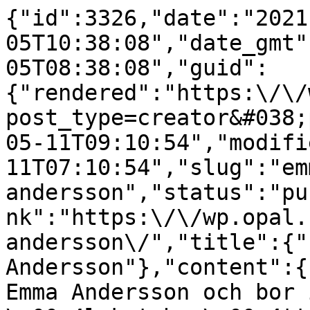
{"id":3326,"date":"2021
05T10:38:08","date_gmt"
05T08:38:08","guid":
{"rendered":"https:\/\/
post_type=creator&#038;
05-11T09:10:54","modifi
11T07:10:54","slug":"em
andersson","status":"pu
nk":"https:\/\/wp.opal.
andersson\/","title":{"
Andersson"},"content":{
Emma Andersson och bor 