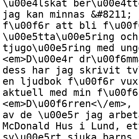
\u00e4lskat ber\u00e4tt
jag kan minnas &#8211; 
f\u00f6r att bli f\u00f
\u00e5tta\u00e5ring och
tjugo\u00e5ring med ung
<em>D\u00e4r dr\u00f6mm
dess har jag skrivit tv
en ljudbok f\u00f6r vux
aktuell med min f\u00f6
<em>D\u00f6rren<\/em>, 
av de \u00e5r jag arbet
McDonald Hus i Lund, et
sv\u00e5rt sjuka barns 