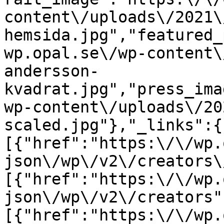
content\/uploads\/2021\
hemsida.jpg","featured_
wp.opal.se\/wp-content\
andersson-
kvadrat.jpg","press_ima
wp-content\/uploads\/20
scaled.jpg"},"_links":{
[{"href":"https:\/\/wp.
json\/wp\/v2\/creators\
[{"href":"https:\/\/wp.
json\/wp\/v2\/creators"
[{"href":"https:\/\/wp.