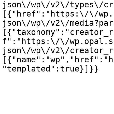
json\/wp\/v2\/types\/cr
[{"href":"https:\/\/wp.
json\/wp\/v2\/media?par
[{"taxonomy":"creator_r
f":"https:\/\/wp.opal.s
json\/wp\/v2\/creator_r
[{"name":"wp","href":"h
"templated":true}]}}