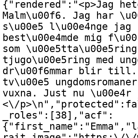
{"rendered":"<p>Jag het
Malm\u00f6. Jag har \u0
s\u00e5 l\u00e4nge jag 
best\u00e4mde mig f\u00
som \u00e5tta\u00e5ring
tjugo\u00e5ring med ung
dr\u00f6mmar blir till.
tv\u00e5 ungdomsromaner
vuxna. Just nu \u00e4r 
<\/p>\n","protected":fa
_roles":[38],"acf":
{"first_name":"Emma","l
rait_image":"https:\/\/