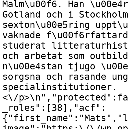
Malm\u00f6. Han \u00e4r
Gotland och i Stockholm
sexton\u00e5ring uppt\u
vaknade f\u00f6rfattard
studerat litteraturhist
och arbetat som outbild
n\u00e4stan tjugo \u00e
sorgsna och rasande ung
specialinstitutioner.
<\/p>\n","protected":fa
_roles":[38],"acf":
{"first_name":"Mats","l
image":"https:\/\/wp.op