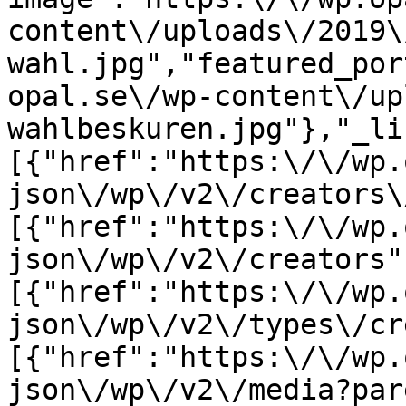
content\/uploads\/2019\
wahl.jpg","featured_por
opal.se\/wp-content\/up
wahlbeskuren.jpg"},"_li
[{"href":"https:\/\/wp.
json\/wp\/v2\/creators\
[{"href":"https:\/\/wp.
json\/wp\/v2\/creators"
[{"href":"https:\/\/wp.
json\/wp\/v2\/types\/cr
[{"href":"https:\/\/wp.
json\/wp\/v2\/media?par