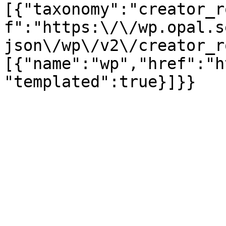
[{"taxonomy":"creator_r
f":"https:\/\/wp.opal.s
json\/wp\/v2\/creator_r
[{"name":"wp","href":"h
"templated":true}]}}