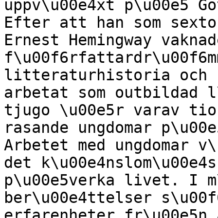
uppv\u00e4xt p\u00e5 Go
Efter att han som sexto
Ernest Hemingway vaknade
f\u00f6rfattardr\u00f6m
litteraturhistoria och 
arbetat som outbildad l
tjugo \u00e5r varav tio
rasande ungdomar p\u00e
Arbetet med ungdomar v\
det k\u00e4nslom\u00e4s
p\u00e5verka livet. I m
ber\u00e4ttelser s\u00f
erfarenheter fr\u00e5n 