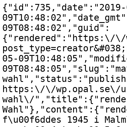
{"id":735,"date":"2019-
09T10:48:02","date_gmt"
09T08:48:02","guid":
{"rendered":"https:\/\/
post_type=creator&#038;
05-09T10:48:05","modifi
09T08:48:05","slug":"ma
wahl","status":"publish
https:\/\/wp.opal.se\/u
wahl\/","title":{"rende
Wahl"},"content":{"rend
f\u00f6ddes 1945 i Malm