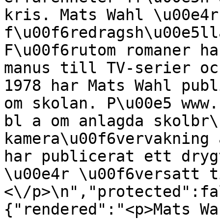
kris. Mats Wahl \u00e4r
f\u00f6redragsh\u00e5ll
F\u00f6rutom romaner ha
manus till TV-serier oc
1978 har Mats Wahl publ
om skolan. P\u00e5 www.
bl a om anlagda skolbr\
kamera\u00f6vervakning 
har publicerat ett dryg
\u00e4r \u00f6versatt t
<\/p>\n","protected":fa
{"rendered":"<p>Mats Wa